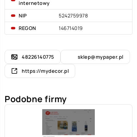
internetowy
NIP
5242759978
REGON
146714019
48226140775
sklep@mypaper.pl
https://mydecor.pl
Podobne firmy