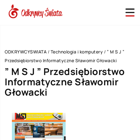
ODKRYWCYSWIATA
/
Technologia i komputery
/
” M S J ”
Przedsiębiorstwo Informatyczne Sławomir Głowacki
” M S J ” Przedsiębiorstwo
Informatyczne Sławomir
Głowacki