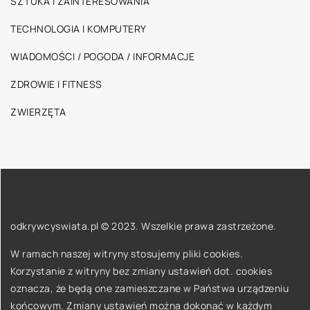
SZTUKA I ZAINTERESOWANIA
TECHNOLOGIA I KOMPUTERY
WIADOMOŚCI / POGODA / INFORMACJE
ZDROWIE I FITNESS
ZWIERZĘTA
odkrywcyswiata.pl © 2023. Wszelkie prawa zastrzeżone.
W ramach naszej witryny stosujemy pliki cookies.
Korzystanie z witryny bez zmiany ustawień dot. cookies
oznacza, że będą one zamieszczane w Państwa urządzeniu
końcowym. Zmiany ustawień można dokonać w każdym