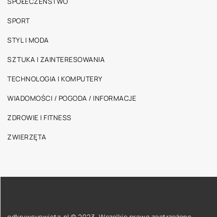
SPOŁECZEŃSTWO
SPORT
STYL I MODA
SZTUKA I ZAINTERESOWANIA
TECHNOLOGIA I KOMPUTERY
WIADOMOŚCI / POGODA / INFORMACJE
ZDROWIE I FITNESS
ZWIERZĘTA
odkrywcyswiata.pl © 2023. Wszelkie prawa zastrzeżone.