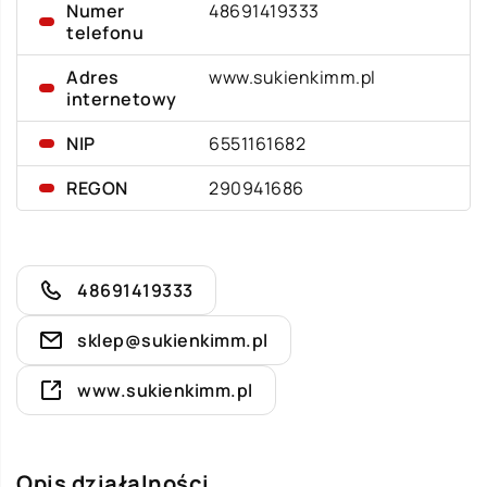
Numer
48691419333
telefonu
Adres
www.sukienkimm.pl
internetowy
NIP
6551161682
REGON
290941686
48691419333
sklep@sukienkimm.pl
www.sukienkimm.pl
Opis działalności