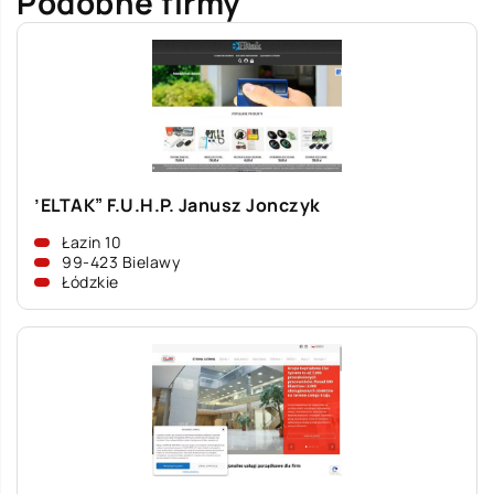
Podobne firmy
’ELTAK” F.U.H.P. Janusz Jonczyk
Łazin 10
99-423 Bielawy
Łódzkie