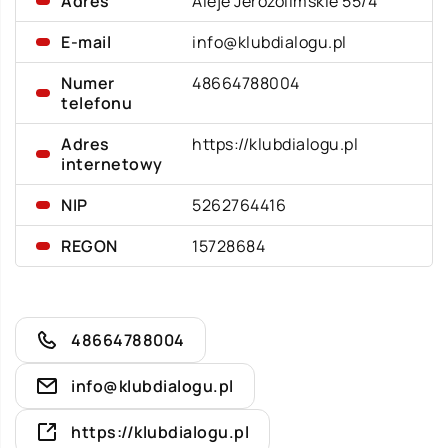
Adres
Aleje Jerozolimskie 55/4
E-mail
info@klubdialogu.pl
Numer
48664788004
telefonu
Adres
https://klubdialogu.pl
internetowy
NIP
5262764416
REGON
15728684
48664788004
info@klubdialogu.pl
https://klubdialogu.pl