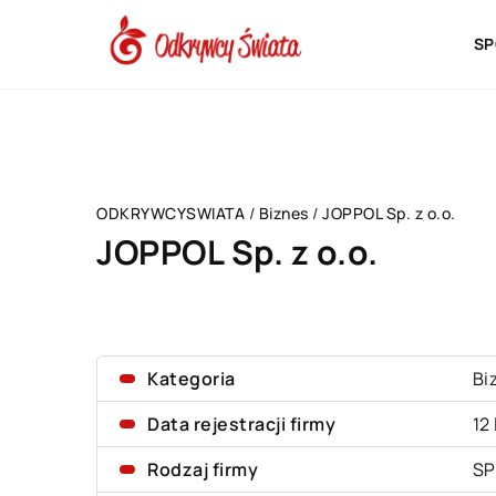
SP
ODKRYWCYSWIATA
/
Biznes
/
JOPPOL Sp. z o.o.
JOPPOL Sp. z o.o.
Kategoria
Bi
Data rejestracji firmy
12
Rodzaj firmy
SP