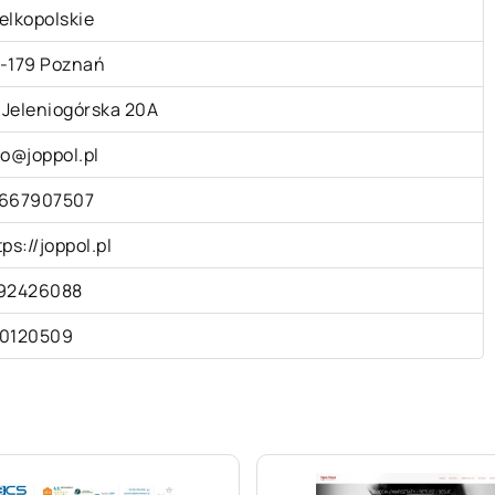
elkopolskie
-179 Poznań
. Jeleniogórska 20A
fo@joppol.pl
667907507
tps://joppol.pl
92426088
0120509