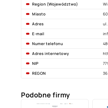
Region (Województwo)
Wi
Miasto
60
Adres
ul
E-mail
in
Numer telefonu
48
Adres internetowy
ht
NIP
77
REGON
36
Podobne firmy