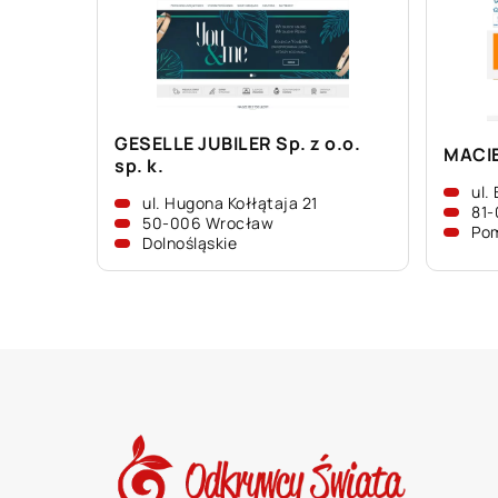
GESELLE JUBILER Sp. z o.o.
MACIE
sp. k.
ul.
ul. Hugona Kołłątaja 21
81-
50-006 Wrocław
Pom
Dolnośląskie