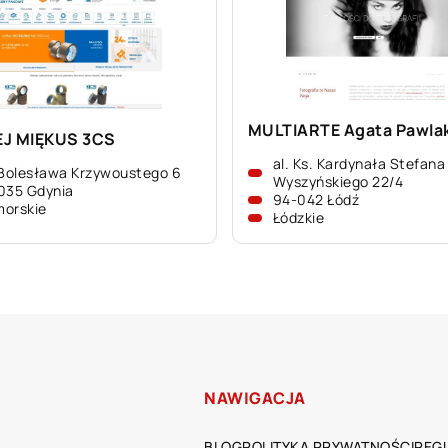
MULTIARTE Agata Pawla
J MIĘKUS 3CS
al. Ks. Kardynała Stefana
 Bolesława Krzywoustego 6
Wyszyńskiego 22/4
035 Gdynia
94-042 Łódź
orskie
Łódzkie
NAWIGACJA
BLOG
POLITYKA PRYWATNOŚCI
REG