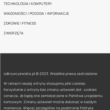
TECHNOLOGIA I KOMPUTERY
WIADOMOŚCI / POGODA / INFORMACJE
ZDROWIE I FITNESS
ZWIERZĘTA
odkrywcyswiata.pl © 2023. Wszelkie prawa zastrzeżone.
W ramach naszej witryny stosujemy pliki cookies.
Korzystanie z witryny bez zmiany ustawień dot. cookies
oznacza, że będą one zamieszczane w Państwa urządzeniu
końcowym. Zmiany ustawień można dokonać w każdym
momencie. Więcej szczegółów na podstronie
Polityka