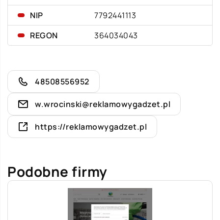
NIP
7792441113
REGON
364034043
48508556952
w.wrocinski@reklamowygadzet.pl
https://reklamowygadzet.pl
Podobne firmy