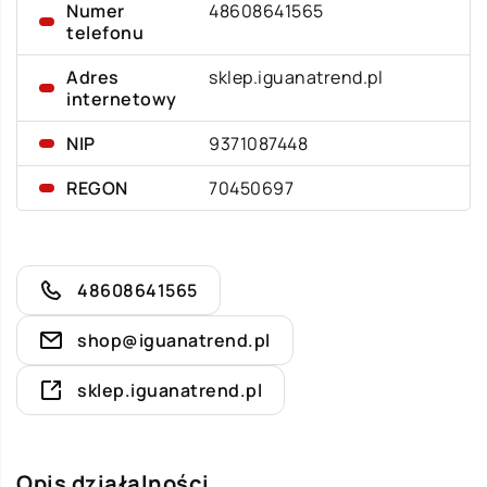
Numer
48608641565
telefonu
Adres
sklep.iguanatrend.pl
internetowy
NIP
9371087448
REGON
70450697
48608641565
shop@iguanatrend.pl
sklep.iguanatrend.pl
Opis działalności