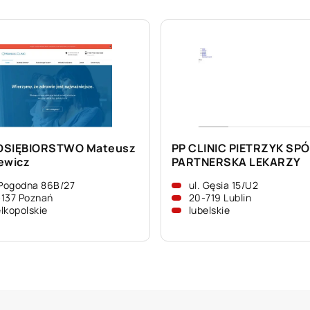
DSIĘBIORSTWO Mateusz
PP CLINIC PIETRZYK SP
ewicz
PARTNERSKA LEKARZY
 Pogodna 86B/27
ul. Gęsia 15/U2
137 Poznań
20-719 Lublin
lkopolskie
lubelskie