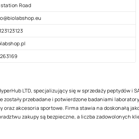
 station Road
fo@biolabshop.eu
123123123
olabshop.pl
263169
HyperHub LTD, specjalizujący się w sprzedaży peptydów i S
óre zostały przebadane i potwierdzone badaniami laborato
y oraz akcesoria sportowe. Firma stawia na doskonałą jak
oradztwu zakupy są bezpieczne, a liczba zadowolonych kli