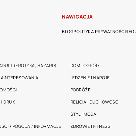
NAWIGACJA
BLOG
POLITYKA PRYWATNOŚCI
REG
ADULT (EROTYKA, HAZARD)
DOM I OGRÓD
 ZAINTERESOWANIA
JEDZENIE I NAPOJE
HOMOŚCI
PODRÓŻE
 I DRUK
RELIGIA I DUCHOWOŚĆ
STYL I MODA
ŚCI / POGODA / INFORMACJE
ZDROWIE I FITNESS