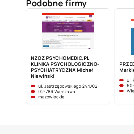
Podobne firmy
NZOZ PSYCHOMEDIC.PL
KLINIKA PSYCHOLOGICZNO-
PRZE
PSYCHIATRYCZNA Michał
Marki
Niewiński
ul.
60-
ul. Jastrzębowskiego 24/U02
Wie
02-786 Warszawa
mazowieckie