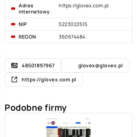
Adres
https://glovex.com.pl
internetowy
NIP
5223022515
REGON
360674484
48501897967
glovex@glovex.pl
https://glovex.com.pl
Podobne firmy