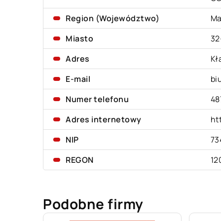
Region (Województwo)
Ma
Miasto
32
Adres
Kł
E-mail
bi
Numer telefonu
48
Adres internetowy
ht
NIP
73
REGON
12
Podobne firmy