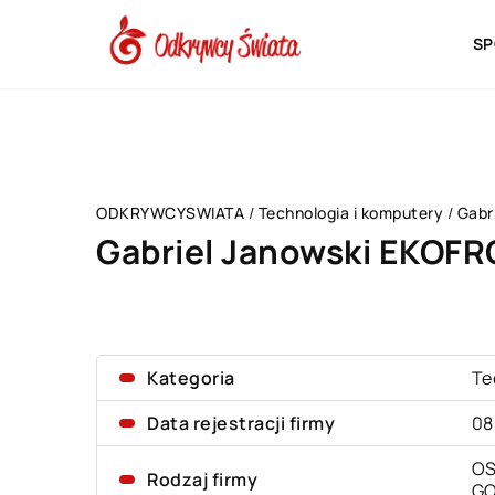
SP
ODKRYWCYSWIATA
/
Technologia i komputery
/
Gabr
Gabriel Janowski EKOF
Kategoria
Te
Data rejestracji firmy
08
OS
Rodzaj firmy
G