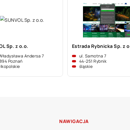
L Sp. z o.o.
Estrada Rybnicka Sp. z o
 Władysława Andersa 7
ul. Samotna 7
894 Poznań
44-251 Rybnik
lkopolskie
śląskie
NAWIGACJA