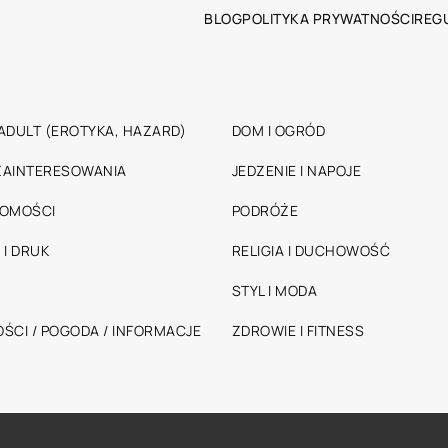
BLOG
POLITYKA PRYWATNOŚCI
REG
ADULT (EROTYKA, HAZARD)
DOM I OGRÓD
 ZAINTERESOWANIA
JEDZENIE I NAPOJE
HOMOŚCI
PODRÓŻE
 I DRUK
RELIGIA I DUCHOWOŚĆ
STYL I MODA
ŚCI / POGODA / INFORMACJE
ZDROWIE I FITNESS