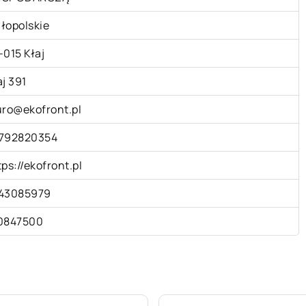
łopolskie
-015 Kłaj
aj 391
uro@ekofront.pl
792820354
tps://ekofront.pl
43085979
0847500