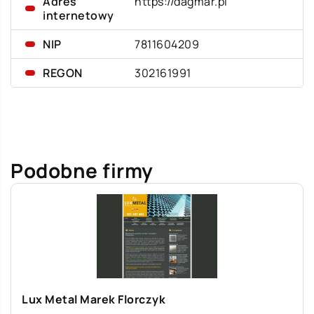
Adres
https://dagmar.pl
internetowy
NIP
7811604209
REGON
302161991
Podobne firmy
Lux Metal Marek Florczyk