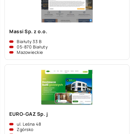
Massi Sp. z o.o.
Białuty 33 B
05-870 Białuty
Mazowieckie
EURO-GAZ Sp. j
ul. Leśna 48
Zgórsko