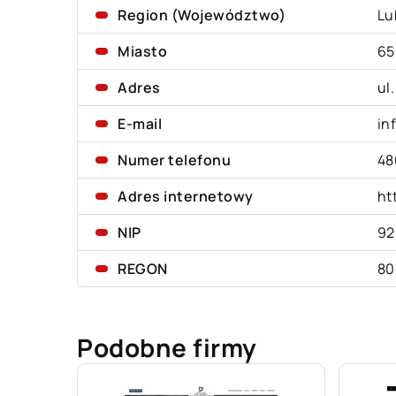
Region (Województwo)
Lu
Miasto
65
Adres
ul
E-mail
in
Numer telefonu
48
Adres internetowy
ht
NIP
92
REGON
80
Podobne firmy