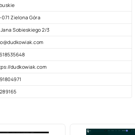
buskie
-071 Zielona Góra
. Jana Sobieskiego 2/3
fo@dudkowiak.com
618535648
tps://dudkowiak.com
91804971
289165