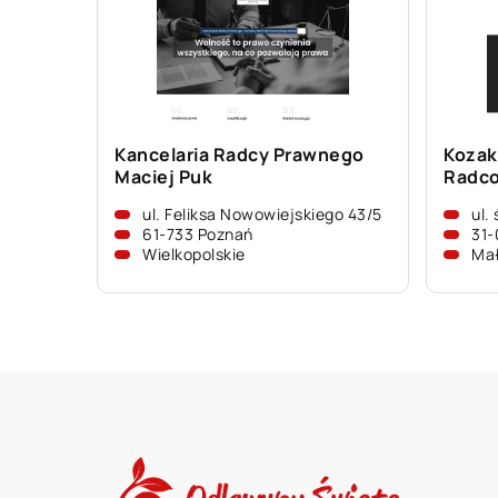
Kancelaria Radcy Prawnego
Kozak
Maciej Puk
Radco
ul. Feliksa Nowowiejskiego 43/5
ul.
61-733 Poznań
31-
Wielkopolskie
Mał