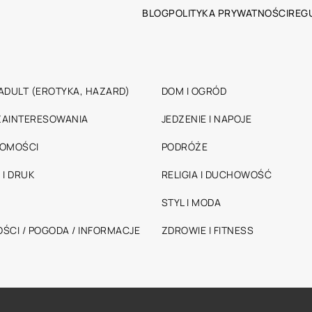
BLOG
POLITYKA PRYWATNOŚCI
REG
ADULT (EROTYKA, HAZARD)
DOM I OGRÓD
 ZAINTERESOWANIA
JEDZENIE I NAPOJE
HOMOŚCI
PODRÓŻE
 I DRUK
RELIGIA I DUCHOWOŚĆ
STYL I MODA
ŚCI / POGODA / INFORMACJE
ZDROWIE I FITNESS