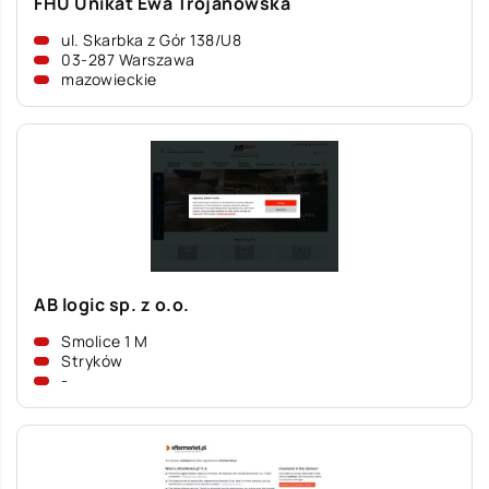
FHU Unikat Ewa Trojanowska
ul. Skarbka z Gór 138/U8
03-287 Warszawa
mazowieckie
AB logic sp. z o.o.
Smolice 1 M
Stryków
-