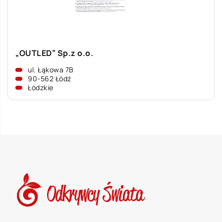
„OUTLED” Sp.z o.o.
ul. Łąkowa 7B
90-562 Łódź
Łódzkie