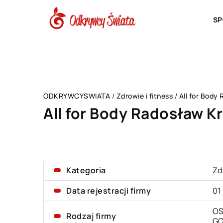
SP
ODKRYWCYSWIATA
/
Zdrowie i fitness
/
All for Body
All for Body Radosław K
Kategoria
Zd
Data rejestracji firmy
01
OS
Rodzaj firmy
G