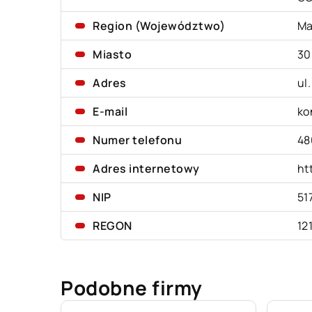
Region (Województwo)
Ma
Miasto
30
Adres
ul
E-mail
ko
Numer telefonu
48
Adres internetowy
ht
NIP
51
REGON
12
Podobne firmy