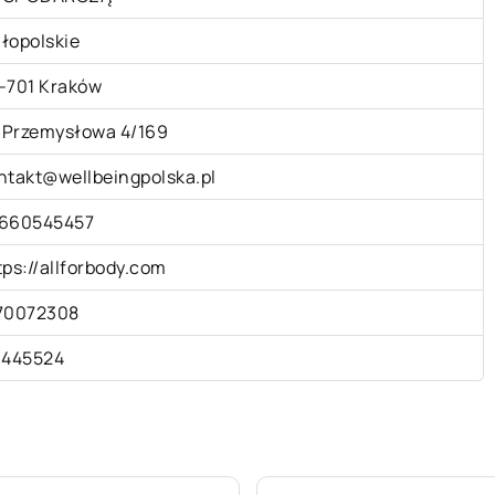
łopolskie
-701 Kraków
. Przemysłowa 4/169
ntakt@wellbeingpolska.pl
660545457
tps://allforbody.com
70072308
1445524