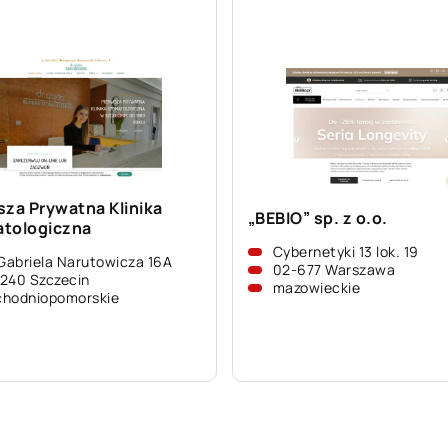
sza Prywatna Klinika
„BEBIO” sp. z o.o.
tologiczna
Cybernetyki 13 lok. 19
 Gabriela Narutowicza 16A
02-677 Warszawa
240 Szczecin
mazowieckie
chodniopomorskie