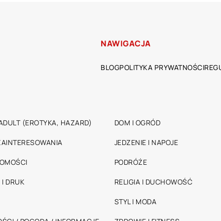
NAWIGACJA
BLOG
POLITYKA PRYWATNOŚCI
REG
ADULT (EROTYKA, HAZARD)
DOM I OGRÓD
 ZAINTERESOWANIA
JEDZENIE I NAPOJE
HOMOŚCI
PODRÓŻE
 I DRUK
RELIGIA I DUCHOWOŚĆ
STYL I MODA